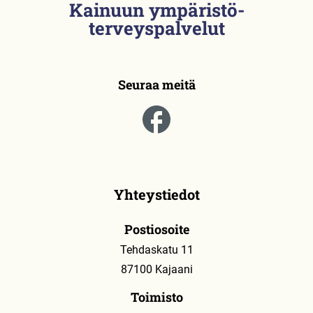
Kainuun ympäristö­
t
)
terveyspalvelut
Seuraa meitä
Yhteystiedot
Postiosoite
Tehdaskatu 11
87100 Kajaani
Toimisto