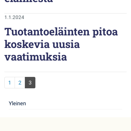
1.1.2024
Tuotantoeläinten pitoa
koskevia uusia
vaatimuksia
(
1
2
3
c
u
Yleinen
r
r
e
n