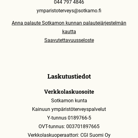
044 797 4846
ymparistoterveys@sotkamo.fi
Anna palaute Sotkamon kunnan palautejärjestelmän
kautta
Saavutettavuusseloste
Laskutustiedot
Verkkolaskuosoite
Sotkamon kunta
Kainuun ympäristöterveyspalvelut
Y-tunnus 0189766-5
OVT-tunnus: 003701897665
Verkkolaskuoperaattori: CGI Suomi Oy