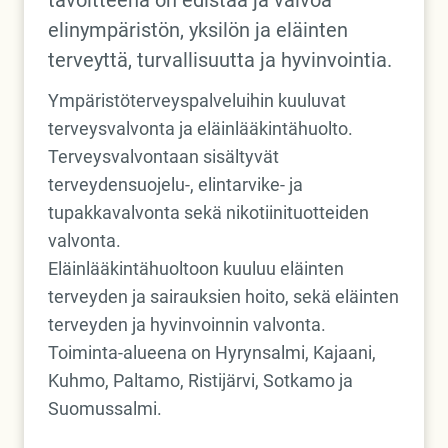
tavoitteena on edistää ja valvoa
elinympäristön, yksilön ja eläinten
terveyttä, turvallisuutta ja hyvinvointia.
Ympäristöterveyspalveluihin kuuluvat
terveysvalvonta ja eläinlääkintähuolto.
Terveysvalvontaan sisältyvät
terveydensuojelu-, elintarvike- ja
tupakkavalvonta sekä nikotiinituotteiden
valvonta.
Eläinlääkintähuoltoon kuuluu eläinten
terveyden ja sairauksien hoito, sekä eläinten
terveyden ja hyvinvoinnin valvonta.
Toiminta-alueena on Hyrynsalmi, Kajaani,
Kuhmo, Paltamo, Ristijärvi, Sotkamo ja
Suomussalmi.