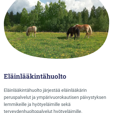
Eläinlääkintähuolto
Eläinlääkintähuolto järjestää eläinlääkärin
peruspalvelut ja ympärivuorokautisen päivystyksen
lemmikeille ja hyötyeläimille sekä
terveydenhuoltopalvelut hyötyeläimille.