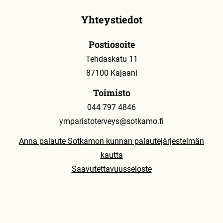
Yhteystiedot
Postiosoite
Tehdaskatu 11
87100 Kajaani
Toimisto
044 797 4846
ymparistoterveys@sotkamo.fi
Anna palaute Sotkamon kunnan palautejärjestelmän
kautta
Saavutettavuusseloste