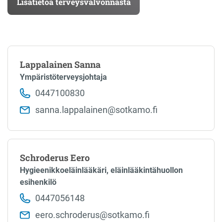
Lisätietoa terveysvalvonnasta
Lappalainen Sanna
Ympäristöterveysjohtaja
0447100830
sanna.lappalainen​@sotkamo.fi
Schroderus Eero
Hy­giee­nik­koe­läin­lää­kä­ri, eläinlääkintähuollon
esihenkilö
0447056148
eero.schroderus​@sotkamo.fi