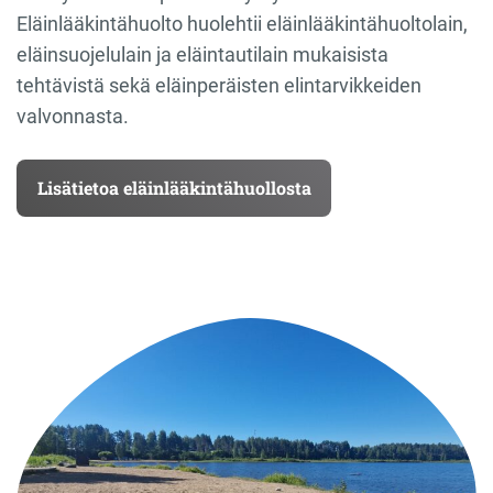
Eläinlääkintähuolto huolehtii eläinlääkintähuoltolain,
eläinsuojelulain ja eläintautilain mukaisista
tehtävistä sekä eläinperäisten elintarvikkeiden
valvonnasta.
Lisätietoa eläinlääkintähuollosta