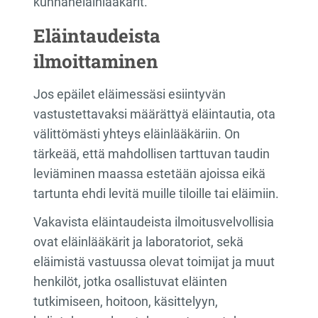
kunnaneläinlääkärit.
Eläintaudeista
ilmoittaminen
Jos epäilet eläimessäsi esiintyvän
vastustettavaksi määrättyä eläintautia, ota
välittömästi yhteys eläinlääkäriin. On
tärkeää, että mahdollisen tarttuvan taudin
leviäminen maassa estetään ajoissa eikä
tartunta ehdi levitä muille tiloille tai eläimiin.
Vakavista eläintaudeista ilmoitusvelvollisia
ovat eläinlääkärit ja laboratoriot, sekä
eläimistä vastuussa olevat toimijat ja muut
henkilöt, jotka osallistuvat eläinten
tutkimiseen, hoitoon, käsittelyyn,