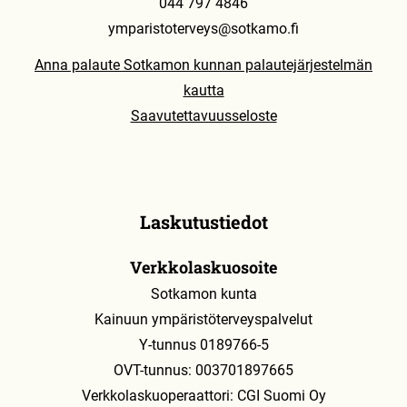
044 797 4846
ymparistoterveys@sotkamo.fi
Anna palaute Sotkamon kunnan palautejärjestelmän
kautta
Saavutettavuusseloste
Laskutustiedot
Verkkolaskuosoite
Sotkamon kunta
Kainuun ympäristöterveyspalvelut
Y-tunnus 0189766-5
OVT-tunnus: 003701897665
Verkkolaskuoperaattori: CGI Suomi Oy