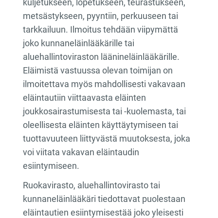
kuljetukseen, lopetukseen, teurastukseen,
metsästykseen, pyyntiin, perkuuseen tai
tarkkailuun. Ilmoitus tehdään viipymättä
joko kunnaneläinlääkärille tai
aluehallintoviraston läänineläinlääkärille.
Eläimistä vastuussa olevan toimijan on
ilmoitettava myös mahdollisesti vakavaan
eläintautiin viittaavasta eläinten
joukkosairastumisesta tai -kuolemasta, tai
oleellisesta eläinten käyttäytymiseen tai
tuottavuuteen liittyvästä muutoksesta, joka
voi viitata vakavan eläintaudin
esiintymiseen.
Ruokavirasto, aluehallintovirasto tai
kunnaneläinlääkäri tiedottavat puolestaan
eläintautien esiintymisestää joko yleisesti