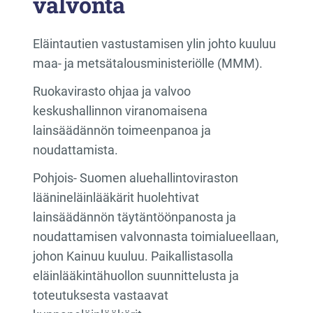
valvonta
Eläintautien vastustamisen ylin johto kuuluu
maa- ja metsätalousministeriölle (MMM).
Ruokavirasto ohjaa ja valvoo
keskushallinnon viranomaisena
lainsäädännön toimeenpanoa ja
noudattamista.
Pohjois- Suomen aluehallintoviraston
läänineläinlääkärit huolehtivat
lainsäädännön täytäntöönpanosta ja
noudattamisen valvonnasta toimialueellaan,
johon Kainuu kuuluu. Paikallistasolla
eläinlääkintähuollon suunnittelusta ja
toteutuksesta vastaavat